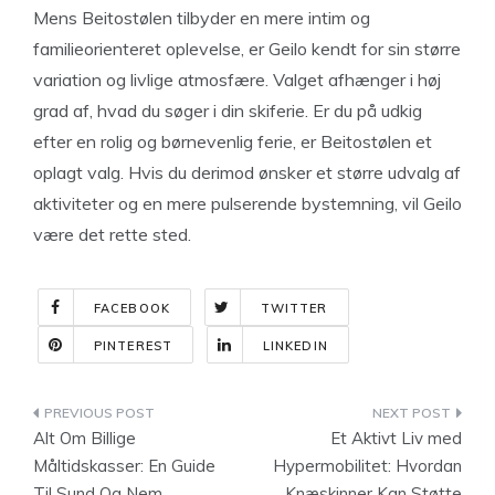
Mens Beitostølen tilbyder en mere intim og
familieorienteret oplevelse, er Geilo kendt for sin større
variation og livlige atmosfære. Valget afhænger i høj
grad af, hvad du søger i din skiferie. Er du på udkig
efter en rolig og børnevenlig ferie, er Beitostølen et
oplagt valg. Hvis du derimod ønsker et større udvalg af
aktiviteter og en mere pulserende bystemning, vil Geilo
være det rette sted.
FACEBOOK
TWITTER
PINTEREST
LINKEDIN
Indlægsnavigation
Alt Om Billige
Et Aktivt Liv med
Måltidskasser: En Guide
Hypermobilitet: Hvordan
Til Sund Og Nem
Knæskinner Kan Støtte