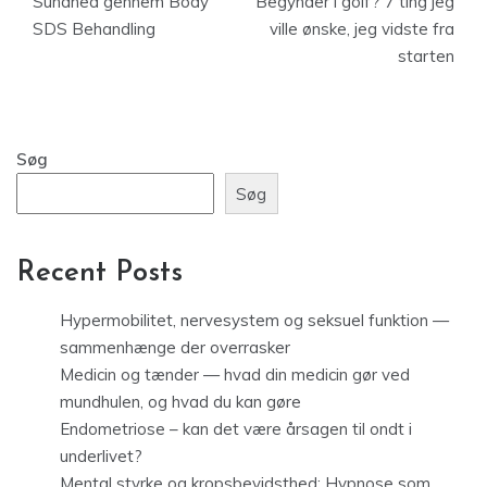
Sundhed gennem Body
Begynder i golf? 7 ting jeg
SDS Behandling
ville ønske, jeg vidste fra
starten
Søg
Søg
Recent Posts
Hypermobilitet, nervesystem og seksuel funktion —
sammenhænge der overrasker
Medicin og tænder — hvad din medicin gør ved
mundhulen, og hvad du kan gøre
Endometriose – kan det være årsagen til ondt i
underlivet?
Mental styrke og kropsbevidsthed: Hypnose som